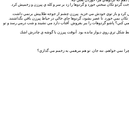
ت گردو تكان سختي خورد و گردوها را زد بر سر و كله ي پيرزن و زخميش كرد.
ي كرد و باز توي خودش مي خزيد. پيرزن چشم از جوجه طلاييش برنمي داشت.
تكان نمي خورد. تا عصر بشود، گردوها جاي خالي در حياط پيرزن باقي نگذاشتند.
مي كني؟ پاشو گردوهات را ببر بفروش. آفتاب دارد مي نشيند و شب درمي رسد و تو
ط شكل تري روي ديوار مانده بود. آنوقت پيرزن با گوشه ي چادرش اشك
چرا نمي خواهم، ننه جان. تو هم مرهمي به زخمم مي گذاري؟