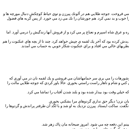
 مي فروخت. جوجه طلايي هم در آلونك پيرزن و توي حياط كوچكش دنبال مورچه ها و
 خوب و بد نمي كرد. هم جورشان را نك مي زد مي خورد. از پس گربه هاي فضول
 و عرق شاه اسپرم و نعناع پر مي كرد و از فروش آنها زندگيش را درمي آورد. اما
دش كرده بود كه آخر يك لقمه ي چپش خواهد كرد. چند تا از بچه هاي عنكبوت را هم
بطريهاي خالي مي افتاد و براي عنكبوت شكار خوبي به حساب مي آمدند.
وشورهات را مي بري سر حمامهاشان مي فروشي و يك لقمه نان در مي آوري كه
ني و شام و ناهار راست راستي بخوري. حالا باور كردي كه جوجه طلايي مالت را
يلي وقت بود بيدار شده بود و بلند شدن آفتاب را تماشا مي كرد.
شان نزن! ديگر حق نداري گردوهاي مرا بشكني بخوري.
فت. ساكت ايستاد. پيرزن نزديك به او شد و با لگد آن طرفتر پراندش و گردوها را
م اين دفعه چه مي شود. امروز صبحانه مان پاك زهر شد.
ي دهم كه گردوهاي مرا خوردن يعني چه.