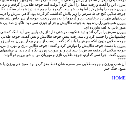
پيرزن اين را گفت و رفت منقل را آتش كرد. آنوقت آمد جوجه طلايي را گرفت و برد 
پيرزن جوجه را ولش كرد اما وقت خواست گردوها را جمع كند، ديد همه از سنگند. 
جوجه طلايي كنج حياط سرش را زير بالش گذاشته، كز كرده بود. گاهي سرش را درم
نزديكهاي ظهر باد برخاست، زد و گردوها را به زمين ريخت. جوجه از سر جاش بلند نشد
پيرزن همينجور زل زده بود به جوجه طلاييش و جز او چيزي نمي ديد. ناگهان صدايي 
هنوز ناني به كف نياورده اي.
پيرزن سرش را برگرداند و ديد عنكبوت درشتي دارد از رف پايين مي آيد. لنگه كف
چشمهايش را خشك كرد و پاشد رفت پيش جوجه طلاييش و بش گفت: جوجه طلايي نازي
جوجه طلايي بدون آنكه سرش را بلند كند گفت: دست از سرم بردار پيرزن. به اين ز
پيرزن با دست جوجه طلاييش را نوازش كرد و گفت: جوجه طلايي نازي و مهربان من، 
جوجه طلايي اين دفعه سرش را بلند كرد و تو صورت پيرزن نگاه كرد ديد آن چشمهاي
پيرزن گفت: چرا نمي گذارم، جوجه طلايي نازي و مهربان من. پاشو برويم تو آلونك.
****
آن شب پيرزن و جوجه طلايي سر سفره شان فقط مغز گردو بود. صبح هم پيرزن پا شد هر
منبع: جنگ خبر
HOME