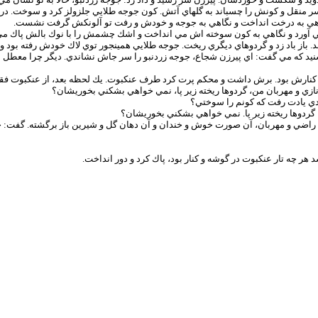
سر منقل و كونش را چسباند به گلهاي آتش. كون جوجه طلايي جلزولز كرد و سوخت. درخ
نگاهي به درخت انداخت و نگاهي به جوجه و خودش و رفت تو آلونكش گرفت نشست.
ي آورد و نگاهي به كون سوخته اش مي انداخت و اشك چشمش را با نوك بالش پاك م
. باز باد زد و گردوهاي ديگري ريخت. جوجه طلايي همينجور توي لاك خودش رفته بود و 
شنيد كه مي گفت: اي پيرزن شجاع، جوجه زردنبو را سر جاش نشاندي. ديگر چرا معطل 
شي كنارش بود. برش داشت و محكم پرت كرد طرف عنكبوت. يك لحظه بعد، از عنكبوت فق
 و مهربان من، گردوها ريخته زير پا، نمي خواهي بشكني بخوريشان؟
ودي يادت رفت كه كونم را سوختي؟
گردوها ريخته زير پا. نمي خواهي بشكني بخوريشان؟
 راضي و مهربان، آن صورت خوش و خندان و آن دهان گل و شيرين باز برگشته. گفت: 
 چه تار عنكبوت در گوشه و كنار بود، پاك كرد و دور انداخت.