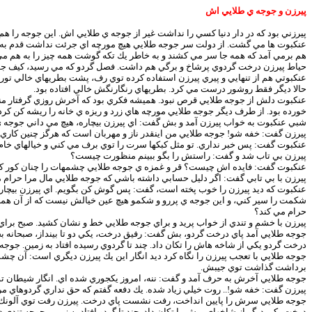
پيرزن و جوجه ي طلايي اش
پيرزني بود كه در دار دنيا كسي را نداشت غير از جوجه ي طلايي اش. اين جوجه را 
عنكبوت ها مي گشت. از دولت سر جوجه طلايي هيچ مورچه اي جرئت نداشت قدم به خا
هم برمي آمد كه همه جا سر مي كشند و به خاطر يك تكه گوشت همه چيز را به هم مي 
حياط پيرزن درخت گردوي پرشاخ و برگي هم داشت. فصل گردو كه مي رسيد، كيف جو
عنكبوتي هم از تنهايي و پيري پيرزن استفاده كرده توي رف، پشت بطريهاي خالي تور ب
حالا ديگر فقط روشور درست مي كرد. بطريهاي رنگارنگش خالي افتاده بود.
عنكبوت دلش از جوجه طلايي قرص نبود. هميشه فكري بود كه آخرش روزي گرفتار منقار
خورده بود. از طرف ديگر جوجه طلايي مورچه هاي زرد و ريزه ي خانه را ريشه كن ك
شبي عنكبوت به خواب پيرزن آمد و بش گفت: اي پيرزن بيچاره، هيچ مي داني جوجه ي
پيرزن گفت: خفه شو! جوجه طلايي من اينقدر ناز و مهربان است كه هرگز چنين كاري 
عنكبوت گفت: پس خبر نداري. تو مثل كبكها سرت را توي برف مي كني و خيالهاي خام
پيرزن بي تاب شد و گفت: راستش را بگو ببينم منظورت چيست؟
عنكبوت گفت: فايده اش چيست؟ قر و غمزه ي جوجه طلايي چشمهات را چنان كور كرد
پيرزن با بي تابي گفت: اگر دليل حسابي داشته باشي كه جوجه طلايي مال مرا حرام 
عنكبوت كه ديد پيرزن را خوب پخته است، گفت: پس گوش كن بگويم. اي پيرزن بيچا
شكمت را سير كني، و اين جوجه ي پررو و شكمو هيچ عين خيالش نيست كه از آن همه گ
حرام مي كند؟
پيرزن با خشم و تندي از خواب پريد و براي جوجه طلايي خط و نشان كشيد. صبح برا
جوجه طلايي آمد پاي درخت گردو، بش گفت: رفيق درخت، يكي دو تا بينداز، صبحانه ب
درخت گردو يكي از شاخه هاش را تكان داد. چند تا گردوي رسيده افتاد به زمين. جو
جوجه طلايي با تعجب پيرزن را نگاه كرد ديد انگار اين يك پيرزن ديگري است: آن چش
برداشت گذاشت توي جيبش.
جوجه طلايي آخرش به حرف آمد و گفت: ننه، امروز يكجوري شده اي. انگار شيطان تو
پيرزن گفت: خفه شو!.. روت خيلي زياد شده. يك دفعه گفتم كه حق نداري گردوهاي 
جوجه طلايي سرش را پايين انداخت، رفت نشست پاي درخت. پيرزن رفت توي آلونك. كم
درخت يكي ديگر از شاخهاي پرش را تكان داد. چند تا گردو افتاد به زمين. جوجه تندي