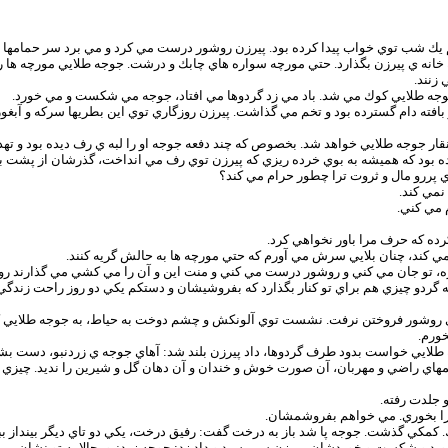
هم يك شب توي خواب پيدا كرده بود. پيرزن روشور درست مي كرد و مي برد سر حمامها
نه ي پيرزن بگذارد. حتي مورچه سواره هاي چابك و درشت. جوجه طلايي مورچه ها را
زنند.
جه طلايي كوك مي شد. باد مي زد گردوها مي افتاد، جوجه مي شكست و مي خورد.
افته دام گسترده بود و تخم مي گذاشت. پيرزن روزگاري توي اين بطريها سركه و آبغوره
 جوجه طلايي خواهد شد. بخصوص كه چند دفعه جوجه او را لبه ي رف ديده بود و تهدي
رده بود كه هميشه به بوي خرده ريزي كه پيرزن توي رف مي انداخت، گذرشان از پشت 
 پررو مال و ثروت ترا چطور حرام مي كند؟
نمي كند.
 مي كني.
ه كه حرف مرا باور نخواهي كرد.
مي كند، چنان بلايي سرش مي آورم كه حتي مورچه ها به حالش گريه كنند.
ره، تو جان مي كني و روشور درست مي كني و منت اين و آن را مي كشي مي گذارند ر
ردو چيزي هم براي تو كنار بگذارد كه بفروشيشان و دستكم يكي دو روز راحت زندگي ك
ي روشور فروختن نرفت. نشست توي آلونكش و چشم دوخت به حياط، به جوجه طلايي كه خ
خورم.
جه طلايي خواست بدود طرف گردوها، داد پيرزن بلند شد: آهاي جوجه ي زردنبو، دست ب
مهاي راضي و مهربان، آن صورت خوش و خندان و آن دهان گل و شيرين را نديد. چيزي نگ
 جلدت رفته.
مرا بخوري. مي خواهم بفروشمشان.
كي گذشت. جوجه پا شد باز به درخت گفت: رفيق درخت، يكي دو تاي ديگر بينداز ببين
 دويد و شكست و خوردشان. پيرزن سر رسيد و داد زد: جوجه زردنبو، حالا به تو نشان م