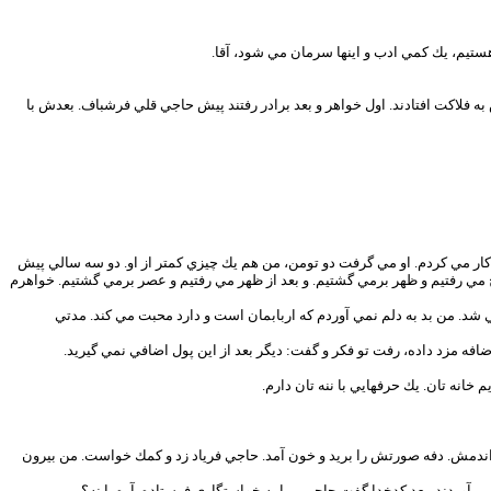
هستيم، يك كمي ادب و اينها سرمان مي شود، آقا.
به فلاكت افتادند. اول خواهر و بعد برادر رفتند پيش حاجي قلي فرشباف. بعدش با
ار مي كردم. او مي گرفت دو تومن، من هم يك چيزي كمتر از او. دو سه سالي پيش
صبح مي رفتيم و ظهر برمي گشتيم. و بعد از ظهر مي رفتيم و عصر برمي گشتيم. خواهرم
ي شد. من بد به دلم نمي آوردم كه اربابمان است و دارد محبت مي كند. مدتي
افه مزد داده، رفت تو فكر و گفت: ديگر بعد از اين پول اضافي نمي گيريد.
انه تان. يك حرفهايي با ننه تان دارم.
اندمش. دفه صورتش را بريد و خون آمد. حاجي فرياد زد و كمك خواست. من بيرون
آوردند. بعد كدخدا گفت حاجي مرا به خواستگاري فرستاده. آره يا نه؟