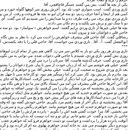
يكي از بچه ها گفت: بش مي گفتند عسگر قاچاقچي، آقا.
تاري وردي گفت: اسب سواري خوب بلد بود. آخرش روزي سر كوهها گلوله خورد و مرد
كمي هم از اينجا و آنجا حرف زديم، دو سه قران لبو به بچه ها فروخت و رفت. از من 
تاري وردي توي برف مي رفت طرف ده و ما صدايش را مي شنيديم كه مي گفت: آي لبو!.
دو تا سگ دور و برش مي پلكيدند و دم تكان مي دادند.
بچه ها خيلي چيزها از تاري وردي برايم گفتند: اسم خواهرش « سولماز» بود. دو سه سا
حاجي قلي دعواشان شد و بيرون آمدند.
رضاقلي گفت: آقا، حاجي قلي بيشرف خواهرش را اذيت مي كرد. با نظر بد بش نگاه مي
ابوالفضل گفت: آ... آقا... تاري وردي مي خواست، آقا، حاجي قلي را با دفه بكشدش، آ..
***
تاري وردي هر روز يكي دو بار به كلاس سر مي زد. گاهي هم پس از تمام كردن لب
روزي بش گفتم: تاري وردي، شنيدم با حاجي قلي دعوات شده. مي تواني به من بگو
تاري وردي گفت: حرف گذشته هاست، آقا. سرتان را درد مي آورم.
گفتم: خيلي هم خوشم مي آيد كه از زبان خودت از سير تا پياز، شرح دعواتان را بشنوم
بعد تاري وردي شروع به صحبت كرد و گفت: خيلي ببخش آقا، من و خواهرم از بچگي پي
بود. مادرم باز مريض بود. كار نمي كرد اما زمينگير هم نبود. تو كارخانه سي تا چهل
در كارخانه چادر سرش مي كرد اما ديگر از كسي رو نمي گرفت. استادكارها كه جاي پدر 
آقا، اين آخرها حاجي قلي بيشرف مي آمد مي ايستاد بالاي سر ما دو تا و هي نگاه مي
گذشت. يك روز پنجشنبه كه مزد هفتگي مان را مي گرفتيم، يك تومن اضافه به خواهرم 
بعدش تو صورت خواهرم خنديد كه من هيچ خوشم نيامد. خواهرم مثل اينكه ترسيده باشد،
از فردا من ديدم استادكارها و بچه هاي بزرگتر پيش خود پچ و پچ مي كنند و زيرگوشي
آقا! روز پنجشنبه ي ديگر آخر از همه رفتيم مزد بگيريم. حاجي خودش گفته بود كه وقت
بعد تو صورت خواهرم خنديد كه من هيچ خوشم نيامد. خواهرم رنگش پريد و سرش را پ
مي بخشي، آقا، مرا. خودت گفتي همه اش را بگويم – پانزده هزارش را طرف حاجي انداخ
حاجي باز خنديد و گفت: خر نشو جانم. براي تو و ننه ات نيست كه بدتان بيايد يا خوشتا
آنوقت پانزده هزار را برداشت و خواست تو دست خواهرم فرو كند كه خواهرم عقب كش
دويدم و ديگر نفهميدم چي شد. به خانه آمدم. خواهرم پهلوي ننه ام كز كرده بود و گريه
شب، آقا، كدخدا آمد. حاجي قلي از دست من شكايت كرده و نيز گفته بود كه: مي خوا