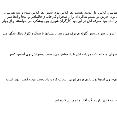
زده نفرشان كلاس اول بودند. هشت نفر كلاس دوم. شش نفر كلاس سوم و سه نفرشان
 بود. آخرش توانستم شاگردان را از صحرا و كارخانه ي قاليبافي و اينجا و آنجا سر
هر آمده بود. صرفه اش در اين بود. كارگران شهري پول پيشكي مي خواستند و از چهار
اند و بر سر و رويش گلوله ي برف مي زنند. تابستانها با سنگ و كلوخ دنبال سگها مي
 معمولي مردانه. كت مردانه اش تا زانوهاش مي رسيد، دستهاش توي آستين كتش
 روي لبوها بود. تاري وردي لبويي انتخاب كرد و داد دست من و گفت: بهتر است
اري دارد ديگر، آقا... ما هم اين كاره ايم.