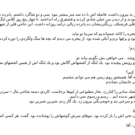
در به بيرون داشت. فاصله اش با ده صد متر بيشتر نبود. سي و دو شاگرد داشتم. پان
بودند و از ديدن من خيلي شادي كردند و قشقرق راه انداختند. تا چهار پنج روز كلاس لنگ
جي قلي فرشباف. زرنگترينشان ده پانزده ريالي درآمد روزانه داشت. اين حاجي قلي از ش
جره را كاغذ چسبانديم كه سرما تو نيايد.
 و برفها نرم و آبكي شده بود. از پنجره مي ديدم كه بچه ها سگ ولگردي را دوره كرده 
م!..
شد... مي خواهي بش بگويم بيايد تو.
سر و رويش پيچيده بود. يك لنگه از كفشهاش گالش بود و يك لنگه اش از همين كفشهاي
كنم؟
 آقا. همينجور روي زمين هم مي توانم بنشينم.
ر جايشان نشاندم.
 سابي را كنار زد. بخار مطبوعي از لبوها برخاست. كاردي دسته شاخي مال « سردري»
ر نديده ايم ... رسم و رسوم نمي دانيم...
 سرخي تند و خوشرنگي بيرون زد. يك گاز زدم. شيرين شيرين بود.
.
ن نخي اش را باز كرده بود. موهاي سرش گوشهاش را پوشانده بود. گفت: هر كسي كسب و ك
 آقا.