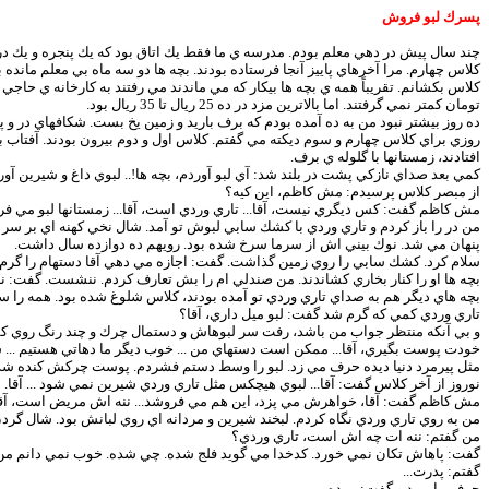
پسرك لبو فروش
چند سال پيش در دهي معلم بودم. مدرسه ي ما فقط يك اتاق بود كه يك پنجره و يك 
كلاس چهارم. مرا آخرهاي پاييز آنجا فرستاده بودند. بچه ها دو سه ماه بي معلم مانده 
كلاس بكشانم. تقريباً همه ي بچه ها بيكار كه مي ماندند مي رفتند به كارخانه ي حا
تومان كمتر نمي گرفتند. اما بالاترين مزد در ده 25 ريال تا 35 ريال بود.
ده روز بيشتر نبود من به ده آمده بودم كه برف باريد و زمين يخ بست. شكافهاي در و پن
روزي براي كلاس چهارم و سوم ديكته مي گفتم. كلاس اول و دوم بيرون بودند. آفتاب بود
افتادند، زمستانها با گلوله ي برف.
كمي بعد صداي نازكي پشت در بلند شد: آي لبو آوردم، بچه ها!.. لبوي داغ و شيرين آورد
از مبصر كلاس پرسيدم: مش كاظم، اين كيه؟
مش كاظم گفت: كس ديگري نيست، آقا... تاري وردي است، آقا... زمستانها لبو مي فرو
من در را باز كردم و تاري وردي با كشك سابي لبوش تو آمد. شال نخي كهنه اي بر 
پنهان مي شد. نوك بيني اش از سرما سرخ شده بود. رويهم ده دوازده سال داشت.
سلام كرد. كشك سابي را روي زمين گذاشت. گفت: اجازه مي دهي آقا دستهام را گرم 
بچه ها او را كنار بخاري كشاندند. من صندلي ام را بش تعارف كردم. ننشست. گفت: نه
بچه هاي ديگر هم به صداي تاري وردي تو آمده بودند، كلاس شلوغ شده بود. همه را س
تاري وردي كمي كه گرم شد گفت: لبو ميل داري، آقا؟
و بي آنكه منتظر جواب من باشد، رفت سر لبوهاش و دستمال چرك و چند رنگ روي كشك
خودت پوست بگيري، آقا... ممكن است دستهاي من ... خوب ديگر ما دهاتي هستيم ... شه
مثل پيرمرد دنيا ديده حرف مي زد. لبو را وسط دستم فشردم. پوست چركش كنده شد و
نوروز از آخر كلاس گفت: آقا... لبوي هيچكس مثل تاري وردي شيرين نمي شود ... آقا.
مش كاظم گفت: آقا، خواهرش مي پزد، اين هم مي فروشد... ننه اش مريض است، آقا
من به روي تاري وردي نگاه كردم. لبخند شيرين و مردانه اي روي لبانش بود. شال گرد
من گفتم: ننه ات چه اش است، تاري وردي؟
گفت: پاهاش تكان نمي خورد. كدخدا مي گويد فلج شده. چي شده. خوب نمي دانم من ،
گفتم: پدرت...
حرفم را بريد و گفت: مرده.