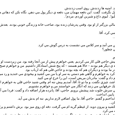
. امنيه ها زدندش. روي اسب زدندش.
پول نگرفت. گفت: اين دفعه مهمان من، دفعه ي ديگر پول مي دهي. نگاه نكن كه دهاتي 
. لبوي داغ و شيرين آوردم، مردم!..
لي بزرگتر از او بود. وقتي پدرشان زنده بود، صاحب خانه و زندگي خوبي بودند. بعدش 
 كرد، آقا.
.
وهاش مي آمد و سر كلاس مي نشست به درس گوش مي كرد.
يي چطور؟
.
ش حاجي قلي كار مي كرديم. يعني خواهرم پيش از من آنجا رفته بود. من زيردست او ك
 بچه ي ديگر هم بودند – حالا هم هستند – كه پنج شش استادكار داشتيم. من و خواهرم 
ما بودند و ديگران هم كه بچه بودند و حاجي قلي هم كه ارباب بود.
 كرد به خواهرم و گاهي هم دستي به سر او يا من مي كشيد و بيخودي مي خنديد و رد م
داد و گفت: مادرتان مريض است، اين را خرج او مي كنيد.
 چيزي نگفت. و ما دو تا، آقا، آمديم پيش ننه ام. وقتي شنيد حاجي قلي به خواهرم اض
 يك حرفهايي مي زنند كه انگار مي خواستند من و خواهرم نشنويم.
ي سرش خلوت شد پيشش برويم. حاجي، آقا، پانزده هزار اضافه داد و گفت: فردا مي آيم خ
ايين انداخت.
تم و گفتم: حاجي آقا، ما پول اضافي لازم نداريم. ننه ام بدش مي آيد.
ن...
يد و بيرون دويد. از غيظم گريه ام مي گرفت. دفه اي روي ميز بود. برش داشتم و پر
 مي كرد.
هم باشان قوم و خويش بشوم، اگر نه پسره را مي سپردم دست امنيه ها پدرش را در مي 