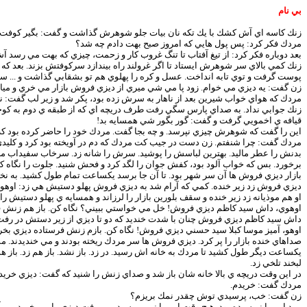
بي نام
زنك كاسه اي آش كشك با يك تكه نان بيات جلو شوهرش گذاشت و گفت: بگير كوفت كن!
مردك فكر كرد: پس پول هايي كه امروز صبح بهت دادم چه شد؟
بعد دوباره فكر كرد: از تيغ آفتاب تا تنگ غروب كار و زحمت، چيزي كه بهت مي رسد آ
زنك كمي بالاي سر شوهرش ايستاد تا اگر غرولند راه بيندازد سركوفتش بزند. بعد كه د
پوست گرفت و توي تابه انداخت. عسل و كره را پهلوي هم تو بشقابي گذاشت و ... سفر
زن گفت: يه ديزي مي خوام. زود پا مي شي ميري از ديزي فروش بازار مي خري و ميا
مردك كه هواي خواب شيرين بعد از ناهار به سرش زده بود، پكر شد و زير لب گفت: نم
زنك جوابي نداد. به صداي پارس سگي رفت طرف دريچه اي كه از طبقه ي دوم به كوچ
قيافه ي اخمويي گرفت و گفت: گور بگور شي همسايه بد!
اين را گفت كه شوهرش چيزي نپرسد. و چه بجا گفت. مردك خود را حاضر كرده بود ك
مردك گفت: چرا شنفتم. زن دست در جيب كت مردك كه دم در آويخته بود كرد و كليدي د
بدنش را عطر ماليد. بهترين لباسش را پوشيد. سرش را شانه زد. سرخاب سفيداب ما
برخورد. بس كه خواب آلود بود، كفش جوان را لگد كرد و فحش شنيد. جلوت را نگاه كن
بازار ديزي فروش ها آن سر شهر بود. تا آن جا برسد يكساعت تمام طول كشيد. به نخ
ديزي فروش زد زير خنده. كمي كه آرام شد به ديزي فروش پهلو دستيش هي زد: اوهوي، م
او هم موذيانه زد زير خنده و سقف بلورين بازار را لرزاند و همسايه ي پهلو دستيش را 
اوهوي، داش سيد كاظم ديزي فروش! خل مي خواستي ببيني؟ نگاه كن. باز هم زنش فرستا
داش سيد كاظم ديزي فروش چنان با شدت خنديد كه دو تا ديزي از زير دستش در رفت 
اوهو، آميز موسا كبلا سيد حسني ديزي فروش! نگاه كن. بازم زنش فرستاده ديزي بخره... ه
صداهاي خنده بازار را پر كرد. ديزي فروش ها سر مردك ريخته بودند و مي خنديدند.
يكساعت ديگر طول كشيد تا مردك به خانه اش رسيد. در زد. باز نشد. باز هم زد. با
لبخند تلخي زد.
در اين وقت دريچه ي بالا خانه شان باز شد و صداي زنش را شنيد كه گفت: ديزي خري
مردك گفت: خريدم.
زن گفت: خب،‌ پرسيدي توش چقدر نمك بريزم؟
مرد اين را نپرسيده بود. هيچ وقت اين را نمي پرسيد. مي رفت ديزي را مي خريد م