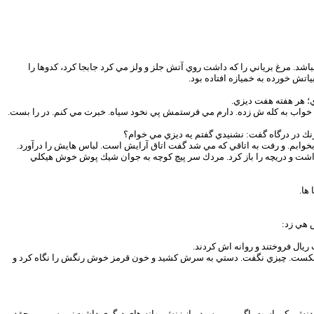
اشد. مرغ برياني را كه داشت روي آتش جلز و ولز مي كرد جابجا كرد، كدوها را
تش خورده به خميازه افتاده بود.
ي؛ هر هفته هفت ديزي.
 خواب به كله ش زده. دارم مي فرستمش پي نخود سياه. خبرت مي كنم. در را بست.
ك در درگاه گفت: نشنيدي گفتم يه ديزي مي خوام؟
 بخوابم. و رفت به اتاقي كه مي شد گفت اتاق آرايش است. لباس هايش را درآورد.
ذاشت و دريچه را باز كرد. مردك سر پيچ كوچه به جوان شيك پوش خوش هيكلي
ها.
 هي زد:
يال فروختند و روانه اش كردند.
ش را شكست. چيزي نگفت. دستي به سرش كشيد و خون قرمز خوش رنگش را نگاه كرد و
يدنش يكي است. اگر مي پرسيد، باز زنش بهانه هاي ديگري داشت: بپرس ببين چقدر