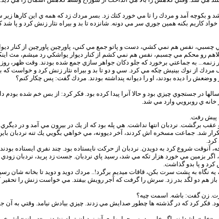
شد و بكوچه آمد و مردك را تا مي خورد كتك زد. بسر مردك زد كه همه ي اين كارها زي
كاريم بكنه همين جوري سر مي دونه. شانزده تا بد و بيراه نثار زنش كرد و پا شد كه
ي چسبي، نفس هم نمي كشي، دست و پاتو جمع مي كني، پاورچين پاورچين از كنار دي
م رو محكم مي چسبم، نفس هم نمي كشم از كنار ديوار يواشكي رد ميشم، مث اينكه 
 سر زنمه... به جماعتي برخورد كه جلو دكان جواهر سازي جمع شده بودند. وقت ظهر، رو
مردك از نوك بينيش چكه مي كرد. سي و دو تا بد و بيراه نثار زنش كرد و خواست كه بر
 و وضعش را ديده بودند، او را ديوانه پنداشته بودند. مردك گفت: پس چكار كنم؟
لها در جستجوي چيزي بود و حالا آنرا پيدا كرده بود. فكر كرد: از بس خم شده بودم دا
 خانه ي روبرويي وارد مي شد.
 پيش رفت.
 عقب برگشت. نردبان انتها نداشت. هي پله بود كه از يك در بيرون مي آمد و در ديگري
ر تكرار شد. جماعت مسخره اش كردند، آخر ديوونه، مي خواهي بگويي يك تنه نردبان
كرد.
وقت شروع كرد به دويدن. نردبان از حركت نايستاده بود. چند نفري ايستاده بودند و 
 اگر بزمين مي خورد هزار تكه مي شد، رسيد پاي نردبان. جست زد پريد، نردبان زودي بال
كرد و پا بدو گذاشت.
نگاه به پشت سرت بكن، قاقات ميديم برگرد!.. مردك دويد و دويد تا بخانه شان رسيد. در 
هم دو لگد بدر زد. سرش را گرفت كه آجر رويش بيفتد. مي خواست زنش را تحقير كند.
ت. زن گفت: باشه. اسمت چيه؟
 بود. فكر كرد كه در گذشته ها چطور صدايش مي زدند. چيزي بيادش نيامد. وقتي به آ
مش «خل» باشد! نه. اگر خل بود پس چرا پهلوي آن نردبان تمام نشدني «ديوانه» اش خ