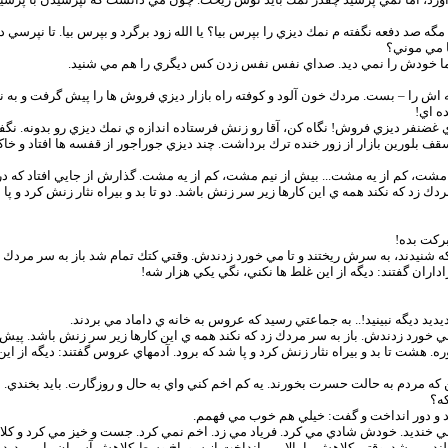
 مگه صد دفعه نگفته م نمك ديزي را بپرس بيا؟ يا الله زود برگرد و بپرس بيا. تا نپر
ا مي موني؟
اما خودش را نمي ديد. صداي نفس نفس زدن كس ديگري را هم مي شنيد.
اش را – بست. مردك خون آلود و كوفته راه بازار ديزي فروش ها را پيش گرفت و به 
ه اي!
نفر ديزي فروش! نگاه كن، آقا رو زنش فرستاده اندازه ي نمك ديزي رو بدونه. نگفتم؟ ..
بلورين بازار از زور خنده ترك برداشت. چند ديزي جوراجور از قفسه ها افتاد و خاكشي
 مشت، كم از يه مشت... بيش از نيم مشت، كم از يه مشت. گذارش از جايي افتاد كه در 
زد كه نكند همه ي اين كارها زير سر زنش باشد. دو تا بد و بيراه نثار زنش كرد و پا 
بركت بده!
ه شنيدند، به سرش ريختند و تا مي خورد زدندش. وقتي كتك تمام شد باز به سر مردك ز
زاداران گفتند: ديگه از اين غلط ها نكني، نگي يكي هزار شه!
ديديد ديگه نبينيد!.. به جماعتي رسيد كه عروس به خانه ي داماد مي بردند.
ي خورد زدندش. باز به سر مردك زد كه نكند همه ي اين كارها زير سر زنش باشد. پ
هشت تا بد و بيراه نثار زنش كرد و پا شد كه برود. آدمهاي عروس گفتند: ديگه از اين غ
ن كه مردم به حالت حسرت بخورند. يه كم اخم كني واي به حال و روزگارت. بايد بخند
كه؟
د و دور انداخت و گفت: خيلي هم خوب مي فهمم.
ي خنديد. خودش شادي مي كرد. فرياد مي زد. اخم نمي كرد. جست و خيز مي كرد و ك
مي شد. وقتي كلاهش را بالا مي انداخت از سوراخ وسط كلاهش آسمان را مي ديد. در 