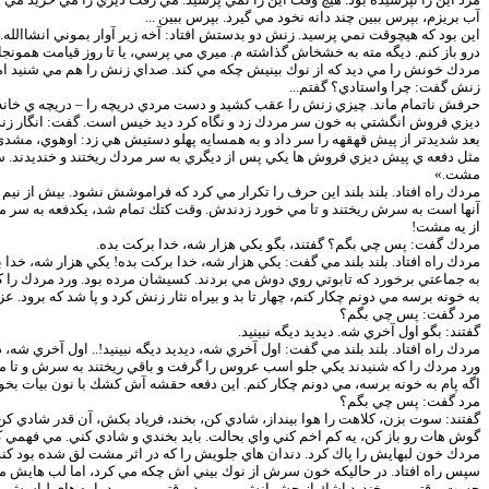
آب بريزم، بپرس ببين چند دانه نخود مي گيرد. بپرس ببين ...
اين بود كه هيچوقت نمي پرسيد. زنش دو بدستش افتاد: آخه زير آوار بموني انشاالله.
درو باز كنم. ديگه مته به خشخاش گذاشته م. ميري مي پرسي، يا تا روز قيامت همونج
مردك خونش را مي ديد كه از نوك بينيش چكه مي كند. صداي زنش را هم مي شنيد 
زنش گفت: چرا واستادي؟ گفتم...
حرفش ناتمام ماند. چيزي زنش را عقب كشيد و دست مردي دريچه را – دريچه ي خانه 
ديزي فروش انگشتي به خون سر مردك زد و نگاه كرد ديد خيس است. گفت: انگار زند
بعد شديدتر از پيش قهقهه را سر داد و به همسايه پهلو دستيش هي زد: اوهوي، مشدي غض
مثل دفعه ي پيش ديزي فروش ها يكي پس از ديگري به سر مردك ريختند و خنديدند. سقف 
مشت.»
مردك راه افتاد. بلند بلند اين حرف را تكرار مي كرد كه فراموشش نشود. بيش از نيم
آنها است به سرش ريختند و تا مي خورد زدندش. وقت كتك تمام شد، يكدفعه به سر مردك 
از يه مشت!
مردك گفت: پس چي بگم؟ گفتند، بگو يكي هزار شه، خدا بركت بده.
مردك راه افتاد. بلند بلند مي گفت: يكي هزار شه، خدا بركت بده! يكي هزار شه، خدا 
به جماعتي برخورد كه تابوتي روي دوش مي بردند. كسيشان مرده بود. ورد مردك را ك
به خونه برسه مي دونم چكار كنم، چهار تا بد و بيراه نثار زنش كرد و پا شد كه برود. ع
مرد گفت: پس چي بگم؟
گفتند: بگو اول آخري شه. ديديد ديگه نبينيد.
مردك راه افتاد. بلند بلند مي گفت: اول آخري شه، ديديد ديگه نبينيد!.. اول آخري شه، 
ورد مردك را كه شنيدند يكي جلو اسب عروس را گرفت و باقي ريختند به سرش و تا م
اگه پام به خونه برسه، مي دونم چكار كنم. اين دفعه حقشه آش كشك با نون بيات بخوره. 
مرد گفت: پس چي بگم؟
گفتند: سوت بزن، كلاهت را هوا بينداز، شادي كن، بخند، فرياد بكش، آن قدر شادي ك
گوش هات رو باز كن، يه كم اخم كني واي بحالت. بايد بخندي و شادي كني. مي فهمي 
مردك خون لبهايش را پاك كرد. دندان هاي جلويش را كه در اثر مشت لق شده بود كن
سپس راه افتاد. در حاليكه خون سرش از نوك بيني اش چكه مي كرد، اما لب هايش م
جست. وقتي مي خنديد اشك از چشمانش مي پريد. وقتي مي پريد پاره هاي لباسش بلند 