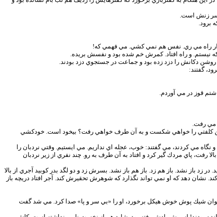
ر سر زنش است.
 برود.
وار راه مي ري. نفس هم نمي كشي. مي فهمي كه!
نيستم. و راه افتاد. كمرش خم شده بود و نفسش بريده.
ز روشن دكانش را دزد زده بود و جماعت در جستجوي دزد بودند.
ود، گفتند:
شتم قوز در مي آوردم.
 مي رفت.
 باين كلفتي را خواهي شكست و به آن طرف خواهي رفت؟ بيخود است. خودكشي
نگاه مي كردند، مي گفتند: خوب، عجله اي نداريم. مي ايستيم. وقتي نردبان را
ا رفت، پاي مردك گير كرد و افتاد به آن طرف به رو. چند نفري از زير نردبان
زد باز نشد. باز هم زد. باز هم باز نشد. بسرش زد و دو لگد بدر كوبيد آجري از بالا
 نشان دهد كه او نمي تواند نگذارد كه شوهرش تحقيرش كند. آجر افتاد دريچه باز
ن جوان شيك پوش خوش هيكل برخورد، او را «بي سر و پا» صدا كرد. مي شد گفت
وانده بودند! اسمش يادش رفته بود. شايد هم از نخست نامي نداشته است. كاش