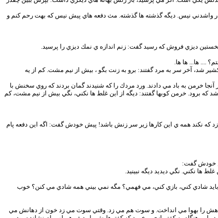
سي در واشدني نيس. ديگه گذشته ها گذشته. مث دفعه هاي پيش نيس كه بهت رحم كنم و
نخستين ديزي فروش كه رسيد گفت: زنم اندازه ي نمك ديزي را پرسيد.
.. ها... ها ها.
ر شد، آخر سر به مرد گفتند: برو به زنت بگو ، بيش از نيم مشت. كم از يه
آنجا خرمن به باد مي دادند. ورد مردك را كه شنيدند گمان بردند كه روي سخنش با
شد كه برود. خرمن كوبها گفتند: ديگه از اين غلط ها نكني، نگي بيش از نيم مشت، كم
د كه نكند همه ي اين كارها زير سر زنش باشد! پيش خودش گفت: اگه اين دفعه پام
يش خودش گفت:
لط ها نكني. نگي ديديد ديگه نبينيد.
ي. بايد شادي كني، بازي كني، مي فهمي؟ مگه نمي بيني همه شادي مي كنن؟ خوب
لاهش را بهوا مي انداخت. و سوت هم مي زد. وقتي سوت مي زد خون از دهانش مي
اين هنگام به كفتربازي برخورد كه كفترهايش را رديف هم لب بام نشانده بود و