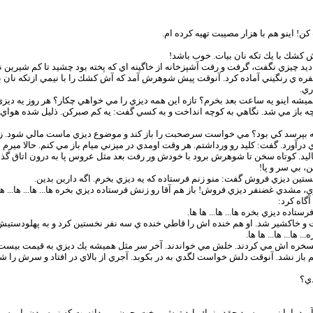
 اينو هم با هزار مصيبت تهيه كرده ام.
ش كشك با يك تكه نان بيات. خوب باشد!
يد چيزي نگفت، گرفت و رفت آشپزخانه از خاگينه اي كه پخته بود چشيد تا كم شيرين نب
ه ي رنگيني آماده كرد. آنوقت پيش شوهرش آمد كه آش كشك را با نيمي ازتكه نان بيا
ري.
يشه اينو يه ساعت بعد بخرم؟ تازه اين همه ديزي را مي خواهي چكار؟ هر روز يه ديز
ه باز مي شد. نگاهي به كوچه انداخت و به كسي گفت: يه كم صبركن. ذليل شده هواي
ه بپرسد كي بود؟ مي خواست سرصحبت را باز كند و موضوع ديزي ماست مالي شود. زن
رآورد. گفت: كليد رو ورداشتم. هر وقت اومدي در ميزني ميام باز مي كنم. حالا ميرم
ليد. كوتاه سخن تا شوهرش برود با خودش ور رفت بعد مثل عروس پا به درون اتاق گ
، بي سر و پا!
ستين ديزي فروش گفت: منو زنم فرستاده كه يه ديزي بخرم. اگه دارين بدين.
شدي غضنفر ديزي فروش! باز هم آقا رو زنش فرستاده ديزي بخره ها... ها... ها... ها 
آگاه كرد:
ده ديزي بخره ها... ها... ها ها.
و خاكشير شد. او هم خنده اش را قاطي خنده ي سه نفر نخستين كرد و به پهلودستيش
ا... ها... ها ها.
 مسخره اش مي كردند. خلش مي خواندند. آخر سر مثل هميشه يك ديزي به قيمت بيست ر
ز هم باز نشد. آنوقت دلش خواست لگدي به در بكوبد. آجري از بالاي در افتاد و سر
دي؟
ي آورد، اما نمي پرسيد چقدر نمك بايد توش ريخت. چون مي دانست كه نپرسيدن با پرس