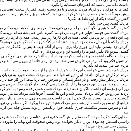
داشت دانه مي پاشيد كه كفترهاي همسايه را بگيرد.
كفترها به هواي داد و فرياد مردك پريدند و تا دوردست رفتند. كفترباز سخت عصباني 
پيش خود گفت: منو مسخره خودش كرده، مي دونه كه همه چيز زندگيش از منه. نمي خواد 
كفتر باز گفت: ديگه از اين غلط ها نكني!
مردك گفت: پس چي بگم؟
كفتر باز گفت: هيچي نگو. كمرت را خم مي كني، صدات رو ميبري، كلاهت رو محكم م
مردك گفت: مي فهمم! خيلي هم خوب مي فهمم. كمرم باس خم بشه صدام بريده، كلاه
و... اين دفعه پي در پي مي گفت: همه ي اين كارها زير سر زنمه... همه ي كارها زير
مردك را كه با آن حال ديدند، دزدش پنداشتند آنقدر كتكش زدند كه نگو. خون خوشرنگ 
اگر تو دزد نيستي نبايد اين جوري راه بري – پس از آنكه جيب هايش را نگاه كرده، سر
گفتند: سرتو بالا بگير، كمرت را راست كن و برو. مردك راه افتاد.
سر را بالا نگاه داشته بود و قد راست كرده بود. از اين حالتش خوشش مي آمد گويي سا
در همين فكر بود كه نردباني جلوش سبز شد. نردبان از در خانه اي بيرون مي آمد و در
مردم خم مي شدند كه بگذرند.
مردك خم نشد. نمي خواست اين حالت خوش آيندش را از دست بدهد. راست راست
مردم در كارش حيران ماندند. او را ديوانه خواندند. سر مردك سخت خورد به نردبان و
مردك بار ديگر پيش رفت. و بار ديگر پيشاني و سرش زخم برداشت. اين كار چند با
است، ديوونه! مردك اين حرف ها را از يك گوش مي گرفت و از گوش ديگر بيرون مي 
زير لب زمزمه اي داشت. ناگهان همه ديدند مردك عقب عقب رفت، رسيد به آخر كوچه، آن
بردند مي رويم. حركت نردبان تندتر شد و اين ها گفتند: آخرها شه. مردك تند مي دويد،
گذشتند و نردبان ايستاد. مردك خون آلود برخاست نشست و چهل بد و بيراه نثار زنش 
هياهو از دو سو برخاست. از پشت سر مردك شنيد: ترو خدا برگرد، اگر مسلموني نرو، يه 
افتاد و سرش بيشتر شكست. چيزي نگفت. خون رنگينش از نوك بينيش چكه مي كرد. باز 
شد.
صدايي گفت: كيه؟ مردك گفت منم. زنش گفت: ترو نمي شناسم. مردك گفت: شوهر
راستي اسمش چه بود؟ اين را ديگر نخوانده بود. زنش هيچوقت اين بهانه را نياورده
اسمش «بي سر و پا» ست؟
اگر اين طور بود پس چرا در بازار ديزي فروش ها او را «خل» گفته بودند؟ نكند اس